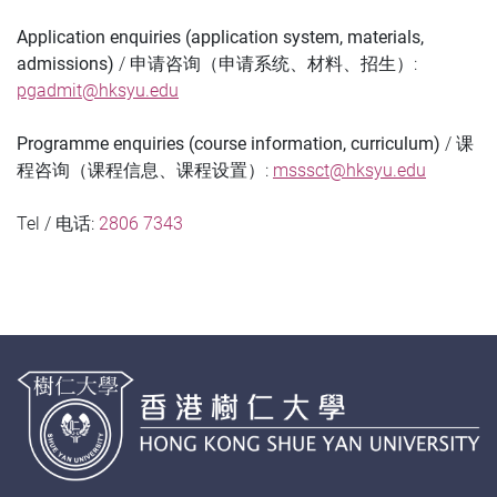
Application enquiries (application system, materials,
admissions)
/
申请咨询（申请系统、材料、招生）
:
pgadmit@hksyu.edu
Programme enquiries (course information, curriculum)
/
课
程咨询（课程信息、课程设置）
:
msssct@hksyu.edu
Tel / 电话:
2806 7343