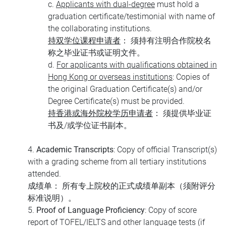
c.
Applicants with dual-degree
must hold a
graduation certificate/testimonial with name of
the collaborating institutions.
持双学位课程申请者
： 须持有注明合作院校名
称之毕业证书或证明文件。
d.
For applicants with qualifications obtained in
Hong Kong or overseas institutions
: Copies of
the original Graduation Certificate(s) and/or
Degree Certificate(s) must be provided.
持香港或海外院校学历申请者
： 须提供毕业证
书及/或学位证书副本。
4.
Academic Transcripts
: Copy of official Transcript(s)
with a grading scheme from all tertiary institutions
attended.
成绩单
： 所有专上院校的正式成绩单副本（须附评分
标准说明）。
5.
Proof of Language Proficiency
: Copy of score
report of TOFEL/IELTS and other language tests (if