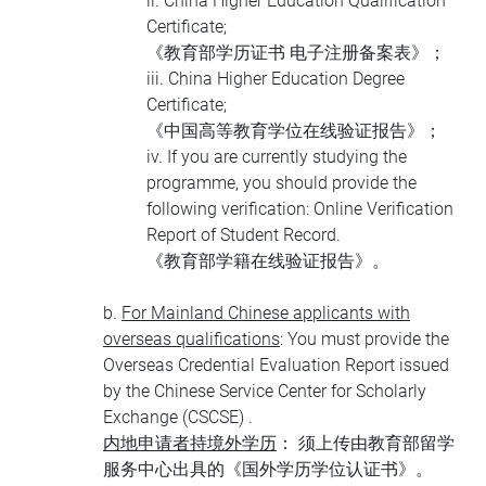
ii.
China Higher Education Qualification
Certificate;
《教育部学历证书 电子注册备案表》；
iii. China Higher Education Degree
Certificate;
《中国高等教育学位在线验证报告》；
iv. If you are currently studying the
programme, you should provide the
following verification: Online Verification
Report of Student Record.
《教育部学籍在线验证报告》。
b.
For Mainland Chinese applicants with
overseas qualifications
: You must provide the
Overseas Credential Evaluation Report issued
by the Chinese Service Center for Scholarly
Exchange (CSCSE) .
内地申请者持境外学历
： 须上传由教育部留学
服务中心出具的《国外学历学位认证书》。