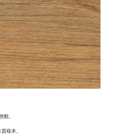
生態觀。
水質樣本。