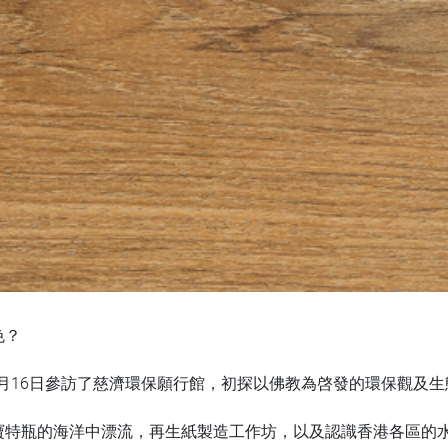
色？
0月16日參訪了慈濟環保願行館，初探以佛教為啓發的環保觀及
寶特瓶的海洋中漂流，再生紙製造工作坊，以及認識香港各區的