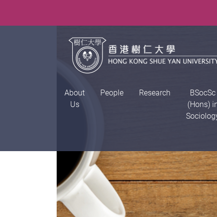
About
People
Research
BSocSc
Us
(Hons) i
Sociolog