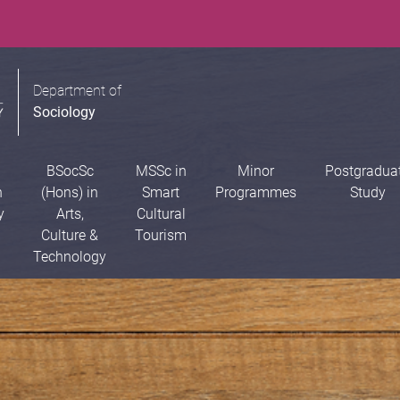
Department of
Sociology
BSocSc
MSSc in
Minor
Postgradua
n
(Hons) in
Smart
Programmes
Study
y
Arts,
Cultural
Culture &
Tourism
Technology