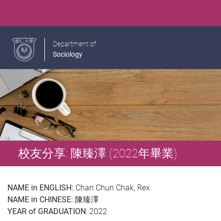
Department of
Sociology
校友分享: 陳臻澤 (2022年畢業)
NAME in ENGLISH:
Chan Chun Chak, Rex
NAME in CHINESE:
陳臻澤
YEAR of GRADUATION
: 2022