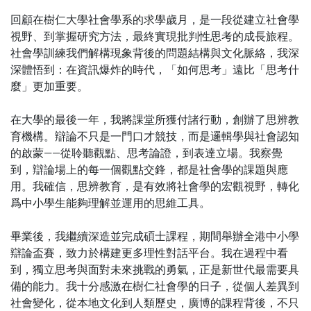
回顧在樹仁大學社會學系的求學歲月，是一段從建立社會學
視野、到掌握研究方法，最終實現批判性思考的成長旅程。
社會學訓練我們解構現象背後的問題結構與文化脈絡，我深
深體悟到：在資訊爆炸的時代，「如何思考」遠比「思考什
麼」更加重要。
在大學的最後一年，我將課堂所獲付諸行動，創辦了思辨教
育機構。辯論不只是一門口才競技，而是邏輯學與社會認知
的啟蒙——從聆聽觀點、思考論證，到表達立場。我察覺
到，辯論場上的每一個觀點交鋒，都是社會學的課題與應
用。我確信，思辨教育，是有效將社會學的宏觀視野，轉化
爲中小學生能夠理解並運用的思維工具。
畢業後，我繼續深造並完成碩士課程，期間舉辦全港中小學
辯論盃賽，致力於構建更多理性對話平台。我在過程中看
到，獨立思考與面對未來挑戰的勇氣，正是新世代最需要具
備的能力。我十分感激在樹仁社會學的日子，從個人差異到
社會變化，從本地文化到人類歷史，廣博的課程背後，不只